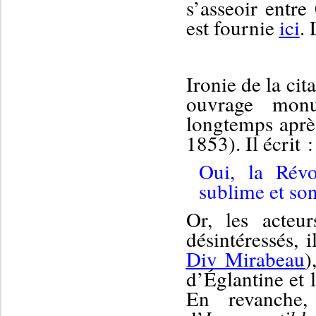
s’asseoir entr
est fournie
ici
.
I
ronie de la cit
ouvrage monu
longtemps aprè
1853).
Il
écrit :
Oui, la Révo
sublime et son
Or, les acteu
désintéressés,
i
Div Mirabeau
)
d’Églantine et 
En revanche,