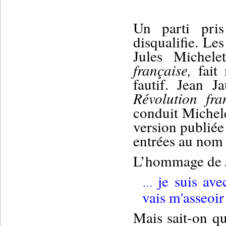
Un parti pris
disqualifie. Le
Jules Michel
française,
fait 
fautif. Jean 
Révolution fra
conduit Michel
version publiée
entrées au nom 
L’hommage de J
je suis ave
…
vais m'ass
e
oir
M
ais sait-on q