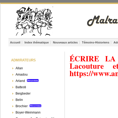
Accueil
Index thématique
Nouveaux articles
Témoins-Historiens
Ad
ÉCRIRE LA
ADMIRATEURS
Lacouture 
Allan
https://www.
Amadou
Arland
Battesti
Beigbeder
Belin
Brochier
Boyer-Weinmann