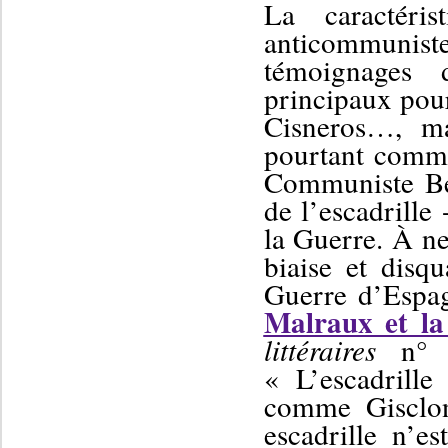
La caractéris
anticommunist
témoignages 
principaux pour
Cisneros…, ma
pourtant commu
Communiste B
de l’escadrille
la
G
uerre.
À ne
biaise et disqu
Guerre d’Espa
Malraux et la
littéraires
n° 
« L’escadrille
comme Gisclon,
escadrille n’