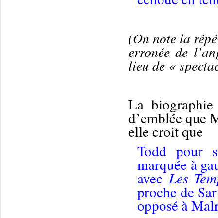
(
O
n note la répé
erronée
de
l’an
lieu de
« spectac
La biographi
d’emblée que
M
elle croit que
Todd pour sa
marquée à gau
avec
Les Te
proche de Sar
opposé à Ma