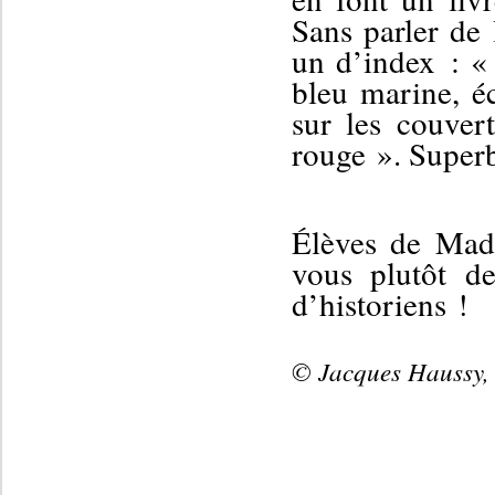
Sans parler de
un d’index :
« 
bleu marine,
é
sur le
s
couvert
rouge ».
Superb
Élèves de Mad
vous
plutôt
de
d’historien
s
!
© Jacques Haussy