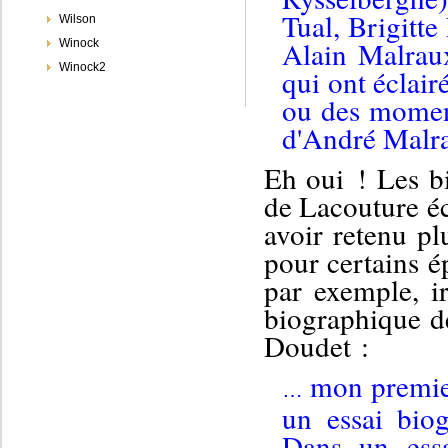
Tual, Brigitt
Wilson
Alain Malrau
Winock
Winock2
qui ont éclair
ou des momen
d'André Malr
E
h oui ! Les bi
de Lacouture éc
avoir retenu
pl
pour certains é
par exemple, i
biographique d
Doudet :
mon premier
…
un essai biog
Dans un essa