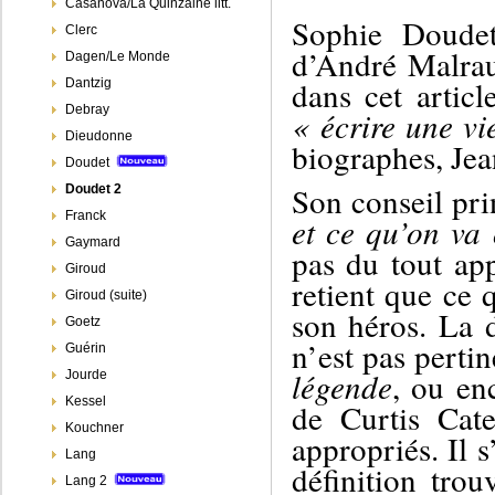
Casanova/La Quinzaine litt.
Sophie Doudet
Clerc
d’André Malrau
Dagen/Le Monde
dans cet artic
Dantzig
Debray
« écrire une vi
Dieudonne
biographes, Jea
Doudet
Son
conseil pri
Doudet 2
Franck
et ce qu’on va 
Gaymard
pas du tout ap
Giroud
retient que ce 
Giroud (suite)
son héros. La 
Goetz
n’est pas perti
Guérin
légende
,
ou en
Jourde
Kessel
de Curtis Cate
Kouchner
appro
priés.
Il 
Lang
définition trou
Lang 2