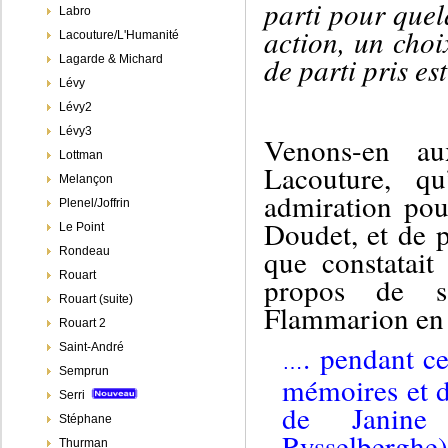
parti pour quel
Labro
action, un choi
Lacouture/L'Humanité
de parti pris es
Lagarde & Michard
Lévy
Lévy2
Lévy3
Venons-en au
Lottman
Lacouture,
qu
Melançon
admiration po
Plenel/Joffrin
Doudet, et de 
Le Point
que constatait
Rondeau
Rouart
propos de
s
Rouart (suite)
Flammarion en
Rouart 2
. pendant c
Saint-André
…
Semprun
mémoires et d
Serri
de Janine
Stéphane
Rysselberghe
Thurman