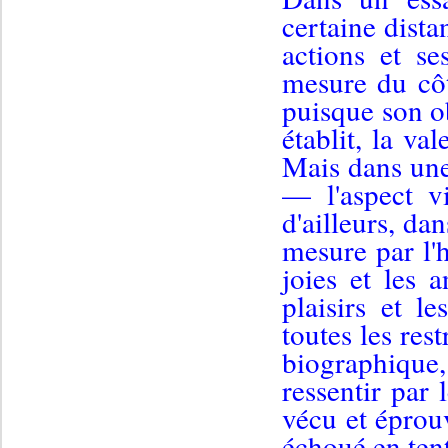
certaine dista
actions et se
mesure du côt
puisque son obj
établit, la va
Mais dans une
— l'aspect v
d'ailleurs, da
mesure par l'h
joies et les a
plaisirs et l
toutes les rest
biographique
ressentir par
vécu et éprou
échoué en tent