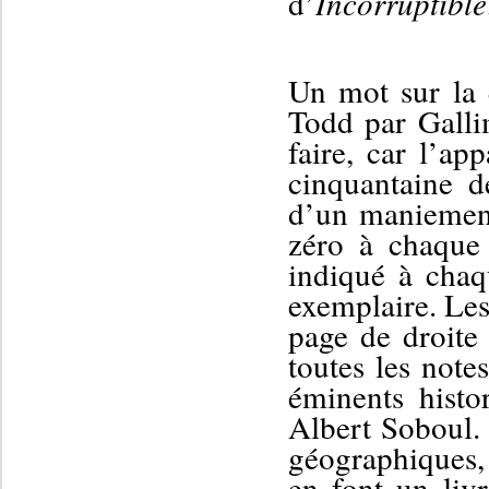
d’
Incorruptible
Un mot sur la q
Todd
par Gall
faire, car l’ap
cinquantaine d
d’un maniement
zéro à chaque
indiqué à cha
exemplaire. Les
page
de droit
toutes les note
éminents histo
Albert Soboul
géographiques, 
en font un
liv