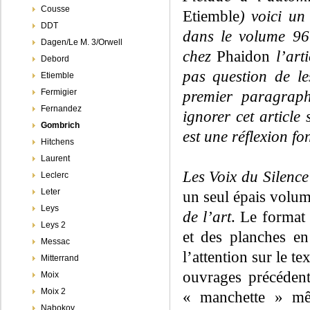
Cousse
Etiemble
) voici un
DDT
dans le volume 9
Dagen/Le M. 3/Orwell
chez
Phaidon
l’art
Debord
pas question de le
Etiemble
Fermigier
premier paragrap
Fernandez
ignorer cet article
Gombrich
est une réflexion f
Hitchens
Laurent
Les Voix du Silence
Leclerc
Leter
un seul épais volume
Leys
de l’art
. Le format 
Leys 2
et des planches en
Messac
l’attention sur le t
Mitterrand
ouvrages précédent
Moix
Moix 2
« manchette » mêm
Nabokov